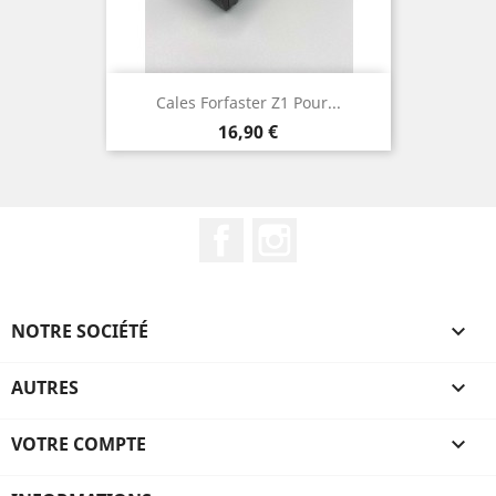
Cales Forfaster Z1 Pour...
Prix
16,90 €
Facebook
Instagram
NOTRE SOCIÉTÉ

AUTRES

VOTRE COMPTE
